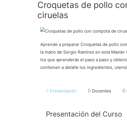
Croquetas de pollo c
ciruelas
Aprende a preparar Croquetas de pollo con
la mano de Sergio Ramírez en esta Master 
los que aprenderás el paso a paso y obten
contienen a detalle los ingredientes, utens
Presentación
Docentes
Presentación del Curso
“Cocinero profesional y Coord
¿Qué es Gato Dumas Online?
cocina, con 11 años de experie