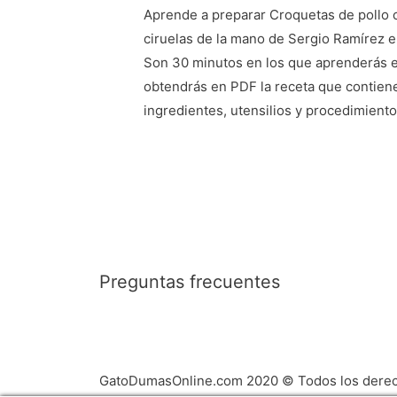
para empresas como Hyatt, Ce
¿Qué productos ofrecen en Gato
Aprende a preparar Croquetas de pollo
restaurantes de alta cocina L
ciruelas de la mano de Sergio Ramírez e
¿Cómo comprar?
Sergio
Paises Bajos.
Son 30 minutos en los que aprenderás e
Ramírez
obtendrás en PDF la receta que contiene
¿Los cursos son para el público e
Dedicado actualmente a la do
difíciles?
ingredientes, utensilios y procedimiento
de los diferentes programas 
¿Qué es una membresía Gato Du
materias Cocina e Inglés técn
¿Qué plan de membresía compra
¿Qué cursos incluye una membre
¿A qué cursos puedo acceder co
Preguntas frecuentes
¿Se pueden adquirir una membre
tarjeta débito?
¿Cuáles son los medios de pago d
GatoDumasOnline.com 2020 © Todos los derec