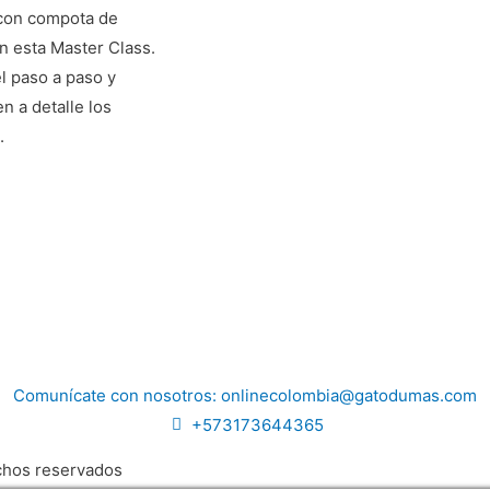
lebrity Cruises y
 Dumas Online?
 con compota de
astage y Sinne en los
n esta Master Class.
l paso a paso y
n a detalle los
n general o son muy
cencia para estudiantes
.
en Gato Dumas en las
mas Online?
ico
r?
sía?
n las membresías?
sía pagando con
Comunícate con nosotros: onlinecolombia@gatodumas.com
+573173644365
isponible?
hos reservados