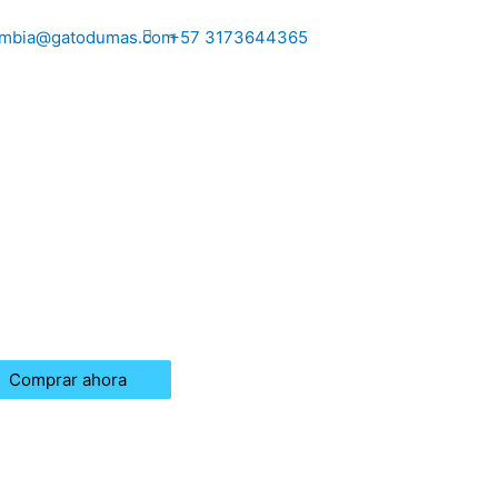
ombia@gatodumas.com
+57 3173644365
Comprar ahora