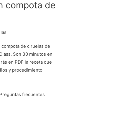
on compota de
 compota de ciruelas de
Class. Son 30 minutos en
drás en PDF la receta que
ilios y procedimiento.
Preguntas frecuentes
inador del área de
ncia internacional,